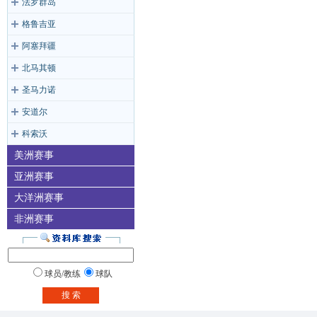
法罗群岛
格鲁吉亚
阿塞拜疆
北马其顿
圣马力诺
安道尔
科索沃
美洲赛事
亚洲赛事
大洋洲赛事
非洲赛事
球员/教练
球队
搜 索