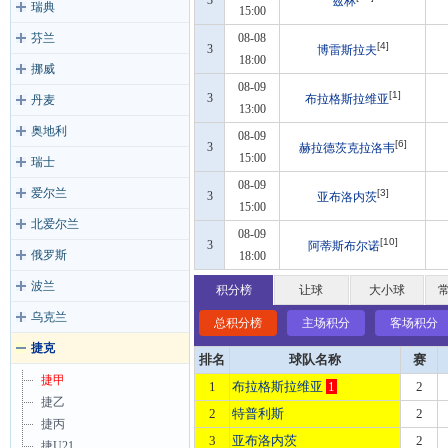
3
兹林
瑞典
15:00
芬兰
08-08
[4]
3
博雷斯拉夫
18:00
挪威
08-09
[1]
3
布拉格斯拉维亚
丹麦
13:00
奥地利
08-09
[6]
3
赫拉德茨克拉洛韦
15:00
瑞士
08-09
爱尔兰
[3]
3
亚布洛内茨
15:00
北爱尔兰
08-09
[10]
3
阿蒂斯布尔诺
俄罗斯
18:00
波兰
积分榜
让球
大小球
乌克兰
总积分榜
主场积分
客场积分
捷克
排名
球队名称
赛
捷甲
1
布拉格斯拉维亚
1
2
捷乙
2
特普利斯
2
捷丙
3
亚布洛内茨
2
捷U21