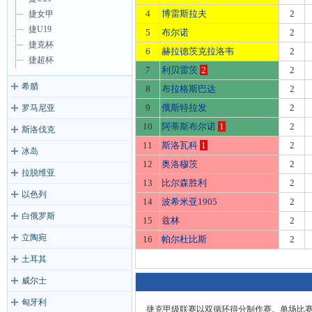
4
博雷斯拉夫
2
捷女甲
捷U19
5
布尔诺
2
捷克杯
6
赫拉德茨克拉洛韦
2
捷超杯
7
利贝雷茨
2
2
希腊
8
布拉格斯巴达
2
9
俄斯特拉发
2
罗马尼亚
10
阿蒂斯布尔诺
1
2
斯洛伐克
11
斯洛瓦科
1
2
冰岛
12
奥洛穆茨
2
拉脱维亚
13
比尔森胜利
2
以色列
14
波希米亚1905
2
白俄罗斯
15
兹林
2
立陶宛
16
帕尔杜比斯
2
土耳其
威尔士
匈牙利
捷克甲级联赛以双循环得分制作赛。单场比赛