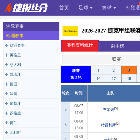
首页
足球
篮球
AI预
洲际赛事
2026-2027 捷克甲组
欧洲赛事
赛程资料统计
欧洲赛事
射手榜
英格兰
联赛
意大利
1
2
3
联赛
西班牙
第 3 轮
16
17
18
德国
轮次
时间
主队
法国
葡萄牙
08-07
[5]
3
布尔诺
17:00
苏格兰
08-08
荷兰
[2]
3
特普利斯
15:00
比利时
08-08
[15]