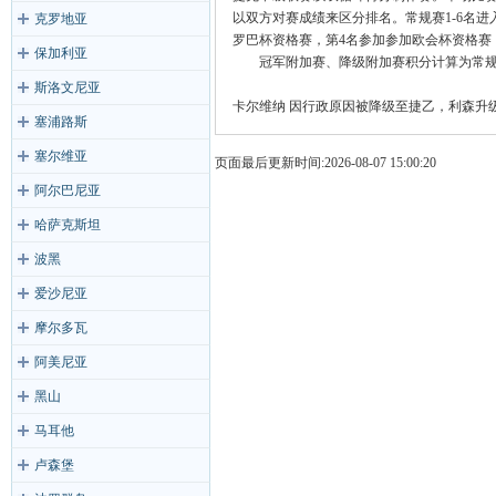
以双方对赛成绩来区分排名。常规赛1-6名进入
克罗地亚
罗巴杯资格赛，第4名参加参加欧会杯资格赛
保加利亚
冠军附加赛、降级附加赛积分计算为常规
斯洛文尼亚
卡尔维纳 因行政原因被降级至捷乙，利森升
塞浦路斯
塞尔维亚
页面最后更新时间:2026-08-07 15:00:20
阿尔巴尼亚
哈萨克斯坦
波黑
爱沙尼亚
摩尔多瓦
阿美尼亚
黑山
马耳他
卢森堡