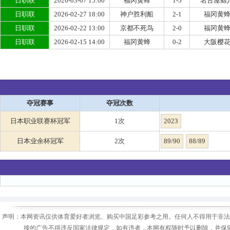
日职联
2026-03-07 15:00
福冈黄蜂
1-5
名古屋鲸
日职联
2026-02-27 18:00
神户胜利船
2-1
福冈黄
日职联
2026-02-22 13:00
京都不死鸟
2-0
福冈黄
日职联
2026-02-15 14:00
福冈黄蜂
0-2
大阪樱
夺冠赛事
夺冠次数
日本职业联赛杯冠军
1次
2023
日本业余杯冠军
2次
89/90
88/89
声明：本网资讯仅供体育爱好者浏览、购买中国足彩参考之用。任何人不得用于非法
接的广告不得违反国家法律规定，如有违者，本网有权随时予以删除，并保