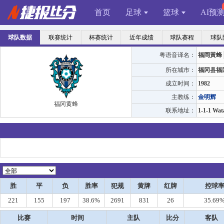
首页
足球
篮球
AI预
球队数据
联赛统计
杯赛统计
近年成绩
球队赛程
球队
粤语音译名：
福岡黃蜂
所在城市：
福冈县福
成立时间：
1982
主教练：
金明辉
福冈黄蜂
联系地址：
1-1-1 Wat
胜
平
负
胜率
犯规
黄牌
红牌
控球
221
155
197
38.6%
2691
831
26
35.69
比赛
时间
主队
比分
客队