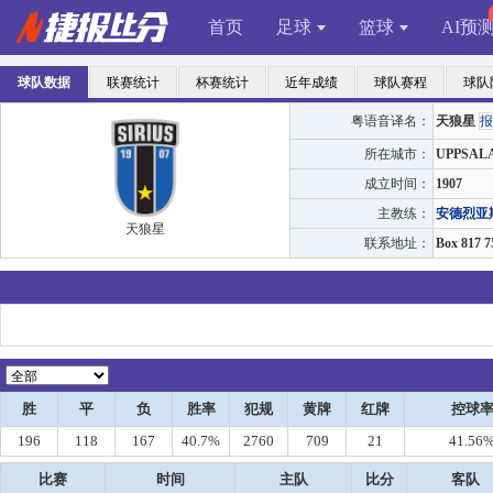
首页
足球
篮球
AI预
球队数据
联赛统计
杯赛统计
近年成绩
球队赛程
球队
粤语音译名：
天狼星
报
所在城市：
UPPSAL
成立时间：
1907
主教练：
安德烈亚
天狼星
联系地址：
Box 817 
胜
平
负
胜率
犯规
黄牌
红牌
控球
196
118
167
40.7%
2760
709
21
41.56
比赛
时间
主队
比分
客队