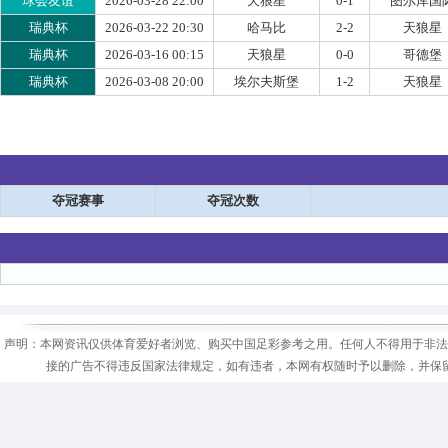
球会友谊
2026-03-28 22:00
天狼星
0-1
图尔库国
瑞典杯
2026-03-22 20:30
哈马比
2-2
天狼星
瑞典杯
2026-03-16 00:15
天狼星
0-0
哥德堡
瑞典杯
2026-03-08 20:00
埃尔夫斯堡
1-2
天狼星
夺冠赛事
夺冠次数
声明：本网资讯仅供体育爱好者浏览、购买中国足彩参考之用。任何人不得用于非法
接的广告不得违反国家法律规定，如有违者，本网有权随时予以删除，并保