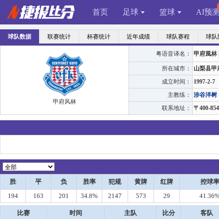
首页
足球
篮球
AI预
球队数据
联赛统计
杯赛统计
近年成绩
球队赛程
球队
粤语音译名：
甲府風林
所在城市：
山梨县甲
成立时间：
1997-2-7
主教练：
涉谷洋树
甲府风林
联系地址：
〒400-8
胜
平
负
胜率
犯规
黄牌
红牌
控球
194
163
201
34.8%
2147
573
29
41.36
比赛
时间
主队
比分
客队