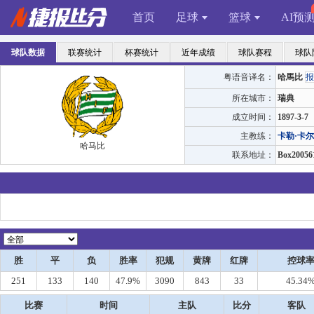
首页
足球
篮球
AI预
球队数据
联赛统计
杯赛统计
近年成绩
球队赛程
球队
粤语音译名：
哈馬比
报
所在城市：
瑞典
成立时间：
1897-3-7
主教练：
卡勒·卡
哈马比
联系地址：
Box20056
胜
平
负
胜率
犯规
黄牌
红牌
控球
251
133
140
47.9%
3090
843
33
45.34
比赛
时间
主队
比分
客队