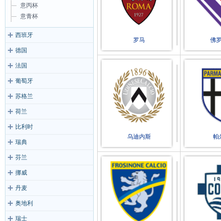
意丙杯
意青杯
西班牙
罗马
佛
德国
法国
葡萄牙
苏格兰
荷兰
比利时
乌迪内斯
帕
瑞典
芬兰
挪威
丹麦
奥地利
瑞士