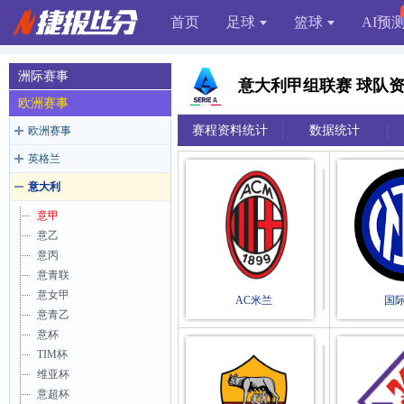
首页
足球
篮球
AI预
洲际赛事
意大利甲组联赛 球队
欧洲赛事
赛程资料统计
数据统计
欧洲赛事
英格兰
意大利
意甲
意乙
意丙
意青联
意女甲
AC米兰
国
意青乙
意杯
TIM杯
维亚杯
意超杯