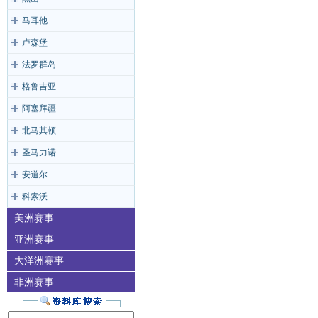
马耳他
卢森堡
法罗群岛
格鲁吉亚
阿塞拜疆
北马其顿
圣马力诺
安道尔
科索沃
美洲赛事
亚洲赛事
大洋洲赛事
非洲赛事