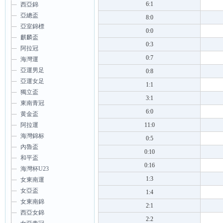
6:1
西亞錦
亞總盃
8:0
亞室錦標
0:0
麒麟盃
0:3
阿拉冠
0:7
海灣運
亞運男足
0:8
亞運女足
1:1
獨立盃
3:1
東南青冠
6:0
黄金盃
11:0
阿拉運
海灣錦标
0:5
內魯盃
0:10
和平盃
0:16
海灣杯U23
1:3
女東南運
女亞盃
1:4
女東南錦
2:1
西亞女錦
2:2