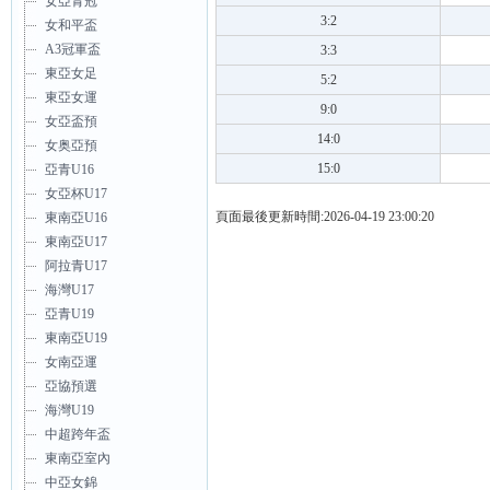
女亞青冠
3:2
女和平盃
A3冠軍盃
3:3
東亞女足
5:2
東亞女運
9:0
女亞盃預
14:0
女奥亞預
15:0
亞青U16
女亞杯U17
頁面最後更新時間:2026-04-19 23:00:20
東南亞U16
東南亞U17
阿拉青U17
海灣U17
亞青U19
東南亞U19
女南亞運
亞協預選
海灣U19
中超跨年盃
東南亞室內
中亞女錦