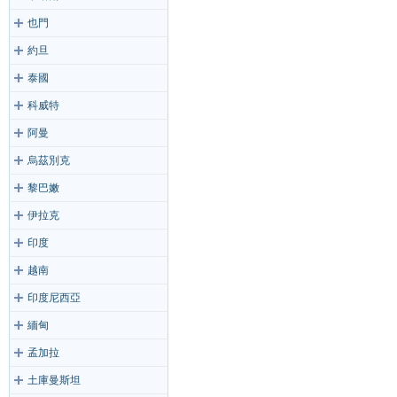
也門
約旦
泰國
科威特
阿曼
烏茲別克
黎巴嫩
伊拉克
印度
越南
印度尼西亞
緬甸
孟加拉
土庫曼斯坦