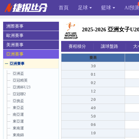
首頁
足球
籃球
AI預
洲際賽事
2025-2026 亞洲女
歐洲賽事
美洲賽事
賽程積分
讓球盤路
大
亞洲賽事
賽果
亞洲賽事
3:0
亞洲盃
0:1
亞冠精英
0:2
亞洲杯U23
1:2
亞冠聯2
2:0
亞挑盃
東亞盃
4:0
南亞運
5:0
東亞運
0:6
東南運
1:0
東南錦